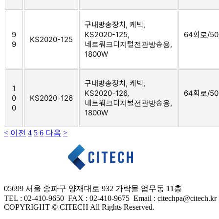
구내방송장치, 케빅,
9
KS2020-125,
64회로/500
KS2020-125
9
네트워크디지털전관방송용,
1800W
구내방송장치, 케빅,
1
KS2020-126,
64회로/500
0
KS2020-126
네트워크디지털전관방송용,
0
1800W
<
이전
4
5
6
다음
>
05699 서울 송파구 양재대로 932 가락몰 업무동 11층
TEL : 02-410-9650 FAX
: 02-410-9675
Email : citechpa@citech.kr
COPYRIGHT © CITECH All Rights Reserved.