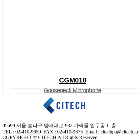
CGM018
Gooseneck Microphone
05699 서울 송파구 양재대로 932 가락몰 업무동 11층
TEL : 02-410-9650 FAX
: 02-410-9675
Email : citechpa@citech.kr
COPYRIGHT © CITECH All Rights Reserved.