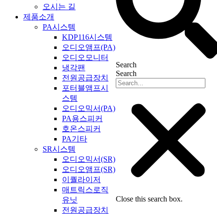
오시는 길
제품소개
PA시스템
KDP116시스템
오디오앰프(PA)
오디오모니터
Search
냉각팬
Search
전원공급장치
포터블앰프시
스템
오디오믹서(PA)
PA용스피커
호온스피커
PA기타
SR시스템
오디오믹서(SR)
오디오앰프(SR)
이퀄라이저
매트릭스로직
Close this search box.
유닛
전원공급장치