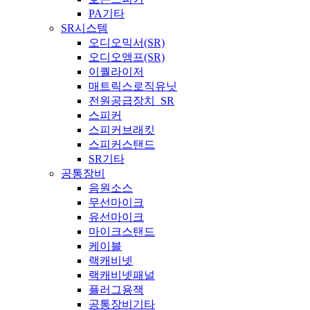
PA기타
SR시스템
오디오믹서(SR)
오디오앰프(SR)
이퀄라이저
매트릭스로직유닛
전원공급장치_SR
스피커
스피커브래킷
스피커스탠드
SR기타
공통장비
음원소스
무선마이크
유선마이크
마이크스탠드
케이블
랙캐비넷
랙캐비넷패널
플러그용잭
공통장비기타