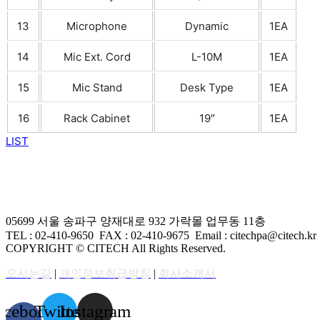
13
Microphone
Dynamic
1EA
14
Mic Ext. Cord
L-10M
1EA
15
Mic Stand
Desk Type
1EA
16
Rack Cabinet
19″
1EA
LIST
05699 서울 송파구 양재대로 932 가락몰 업무동 11층
TEL : 02-410-9650 FAX
: 02-410-9675
Email : citechpa@citech.kr
COPYRIGHT © CITECH All Rights Reserved.
오시는길
|
개인정보취급방침
|
회사소개서
acebook-
Twitter
Instagram