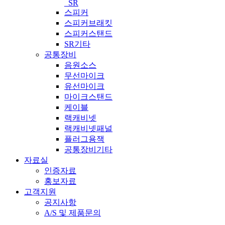
_SR
스피커
스피커브래킷
스피커스탠드
SR기타
공통장비
음원소스
무선마이크
유선마이크
마이크스탠드
케이블
랙캐비넷
랙캐비넷패널
플러그용잭
공통장비기타
자료실
인증자료
홍보자료
고객지원
공지사항
A/S 및 제품문의​