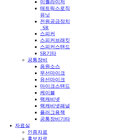
이퀄라이저
매트릭스로직
유닛
전원공급장치
_SR
스피커
스피커브래킷
스피커스탠드
SR기타
공통장비
음원소스
무선마이크
유선마이크
마이크스탠드
케이블
랙캐비넷
랙캐비넷패널
플러그용잭
공통장비기타
자료실
인증자료
홍보자료