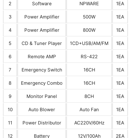
2
Software
NPWARE
1EA
3
Power Amplifier
500W
1EA
4
Power Amplifier
800W
1EA
5
CD & Tuner Player
1CD+USB/AM/FM
1EA
6
Remote AMP
RS-422
1EA
7
Emergency Switch
16CH
1EA
8
Emergency Combo
16CH
1EA
9
Monitor Panel
8CH
1EA
10
Auto Blower
Auto Fan
1EA
11
Power Distributor
AC220V/60Hz
1EA
12
Battery
12V/100Ah
2EA