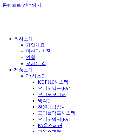
콘텐츠로 건너뛰기
회사소개
기업개요
미션과 비전
연혁
오시는 길
제품소개
PA시스템
KDP116시스템
오디오앰프(PA)
오디오모니터
냉각팬
전원공급장치
포터블앰프시스템
오디오믹서(PA)
PA용스피커
호온스피커