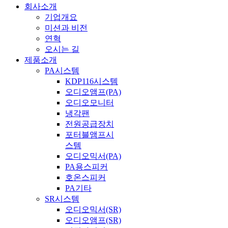
회사소개
기업개요
미션과 비전
연혁
오시는 길
제품소개
PA시스템
KDP116시스템
오디오앰프(PA)
오디오모니터
냉각팬
전원공급장치
포터블앰프시
스템
오디오믹서(PA)
PA용스피커
호온스피커
PA기타
SR시스템
오디오믹서(SR)
오디오앰프(SR)