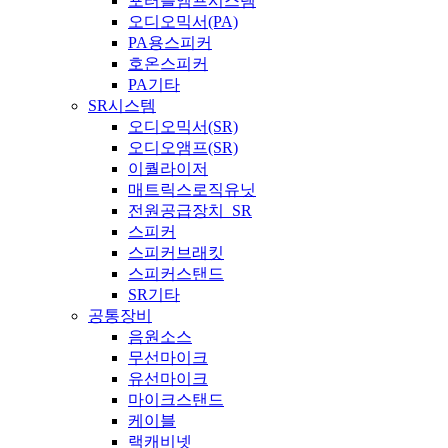
포터블앰프시스템
오디오믹서(PA)
PA용스피커
호온스피커
PA기타
SR시스템
오디오믹서(SR)
오디오앰프(SR)
이퀄라이저
매트릭스로직유닛
전원공급장치_SR
스피커
스피커브래킷
스피커스탠드
SR기타
공통장비
음원소스
무선마이크
유선마이크
마이크스탠드
케이블
랙캐비넷