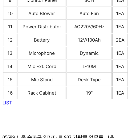
9
Monitor Panel
8CH
1EA
10
Auto Blower
Auto Fan
1EA
11
Power Distributor
AC220V/60Hz
1EA
12
Battery
12V/100Ah
2EA
13
Microphone
Dynamic
1EA
14
Mic Ext. Cord
L-10M
1EA
15
Mic Stand
Desk Type
1EA
16
Rack Cabinet
19″
1EA
LIST
05699 서울 송파구 양재대로 932 가락몰 업무동 11층