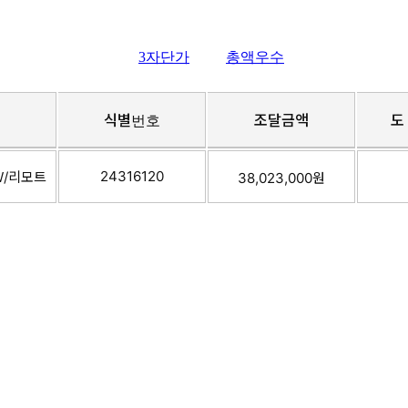
3자단가
총액우수
식별번호
조달금액
도
24316120
W/리모트
38,023,000원