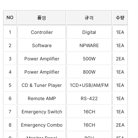
NO
품명
규격
수량
1
Controller
Digital
1EA
2
Software
NPWARE
1EA
3
Power Amplifier
500W
2EA
4
Power Amplifier
800W
1EA
5
CD & Tuner Player
1CD+USB/AM/FM
1EA
6
Remote AMP
RS-422
1EA
7
Emergency Switch
16CH
1EA
8
Emergency Combo
16CH
2EA