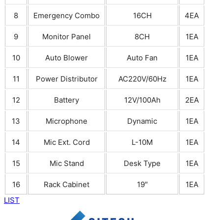
8
Emergency Combo
16CH
4EA
9
Monitor Panel
8CH
1EA
10
Auto Blower
Auto Fan
1EA
11
Power Distributor
AC220V/60Hz
1EA
12
Battery
12V/100Ah
2EA
13
Microphone
Dynamic
1EA
14
Mic Ext. Cord
L-10M
1EA
15
Mic Stand
Desk Type
1EA
16
Rack Cabinet
19″
1EA
LIST