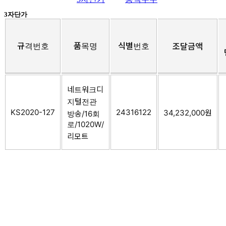
3자단가
규격번호
품목명
식별번호
조달금액
네트워크디
지털전관
KS2020-127
24316122
34,232,000원
방송/16회
로/1020W/
리모트