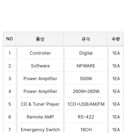
NO
품명
규격
수량
1
Controller
Digital
1EA
2
Software
NPWARE
1EA
3
Power Amplifier
500W
1EA
4
Power Amplifier
260W+260W
1EA
5
CD & Tuner Player
1CD+USB/AM/FM
1EA
6
Remote AMP
RS-422
1EA
7
Emergency Switch
16CH
1EA