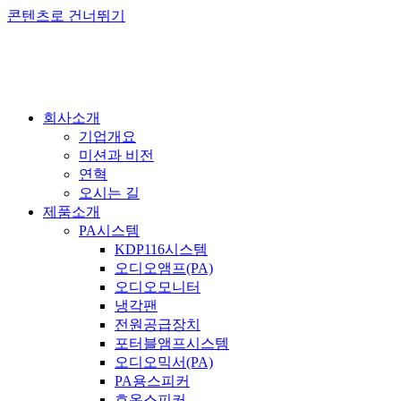
콘텐츠로 건너뛰기
회사소개
기업개요
미션과 비전
연혁
오시는 길
제품소개
PA시스템
KDP116시스템
오디오앰프(PA)
오디오모니터
냉각팬
전원공급장치
포터블앰프시스템
오디오믹서(PA)
PA용스피커
호온스피커