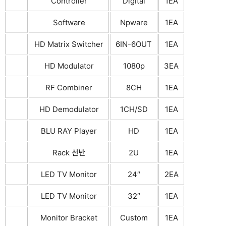
Controller
Digital
1EA
Software
Npware
1EA
HD Matrix Switcher
6IN-6OUT
1EA
HD Modulator
1080p
3EA
RF Combiner
8CH
1EA
HD Demodulator
1CH/SD
1EA
BLU RAY Player
HD
1EA
Rack 선반
2U
1EA
LED TV Monitor
24″
2EA
LED TV Monitor
32″
1EA
Monitor Bracket
Custom
1EA