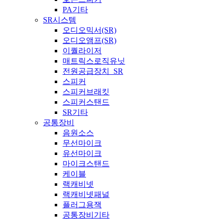
PA기타
SR시스템
오디오믹서(SR)
오디오앰프(SR)
이퀄라이저
매트릭스로직유닛
전원공급장치_SR
스피커
스피커브래킷
스피커스탠드
SR기타
공통장비
음원소스
무선마이크
유선마이크
마이크스탠드
케이블
랙캐비넷
랙캐비넷패널
플러그용잭
공통장비기타