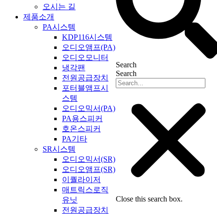
오시는 길
제품소개
PA시스템
KDP116시스템
오디오앰프(PA)
오디오모니터
Search
냉각팬
Search
전원공급장치
포터블앰프시
스템
오디오믹서(PA)
PA용스피커
호온스피커
PA기타
SR시스템
오디오믹서(SR)
오디오앰프(SR)
이퀄라이저
매트릭스로직
Close this search box.
유닛
전원공급장치