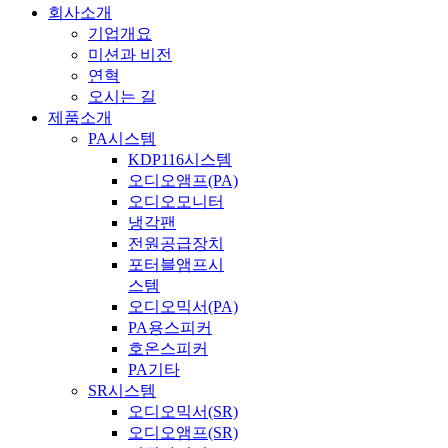
회사소개
기업개요
미션과 비전
연혁
오시는 길
제품소개
PA시스템
KDP116시스템
오디오앰프(PA)
오디오모니터
냉각팬
전원공급장치
포터블앰프시
스템
오디오믹서(PA)
PA용스피커
호온스피커
PA기타
SR시스템
오디오믹서(SR)
오디오앰프(SR)