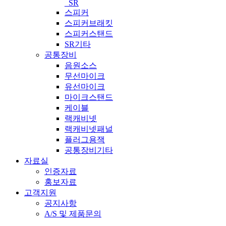
_SR
스피커
스피커브래킷
스피커스탠드
SR기타
공통장비
음원소스
무선마이크
유선마이크
마이크스탠드
케이블
랙캐비넷
랙캐비넷패널
플러그용잭
공통장비기타
자료실
인증자료
홍보자료
고객지원
공지사항
A/S 및 제품문의​