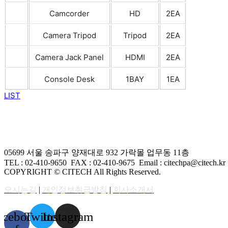
Camcorder
HD
2EA
Camera Tripod
Tripod
2EA
Camera Jack Panel
HDMI
2EA
Console Desk
1BAY
1EA
LIST
05699 서울 송파구 양재대로 932 가락몰 업무동 11층
TEL : 02-410-9650 FAX
: 02-410-9675
Email : citechpa@citech.kr
COPYRIGHT © CITECH All Rights Reserved.
오시는길
|
개인정보취급방침
|
회사소개서
acebook-
Twitter
Instagram