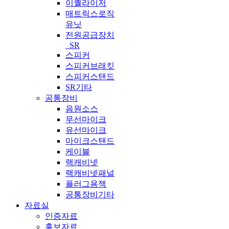
이퀄라이저
매트릭스로직
유닛
전원공급장치
_SR
스피커
스피커브래킷
스피커스탠드
SR기타
공통장비
음원소스
무선마이크
유선마이크
마이크스탠드
케이블
랙캐비넷
랙캐비넷패널
플러그용잭
공통장비기타
자료실
인증자료
홍보자료