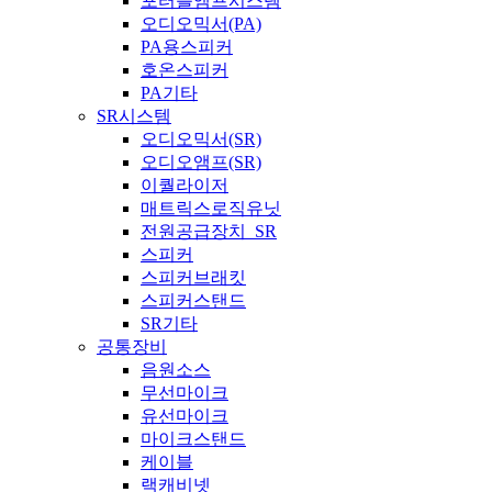
포터블앰프시스템
오디오믹서(PA)
PA용스피커
호온스피커
PA기타
SR시스템
오디오믹서(SR)
오디오앰프(SR)
이퀄라이저
매트릭스로직유닛
전원공급장치_SR
스피커
스피커브래킷
스피커스탠드
SR기타
공통장비
음원소스
무선마이크
유선마이크
마이크스탠드
케이블
랙캐비넷