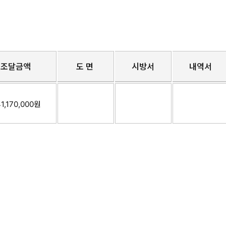
조달금액
도 면
시방서
내역서
1,170,000원