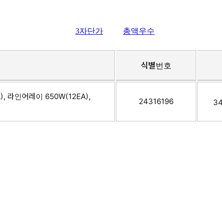
3자단가
총액우수
명
식별번호
, 라인어레이 650W(12EA),
24316196
34