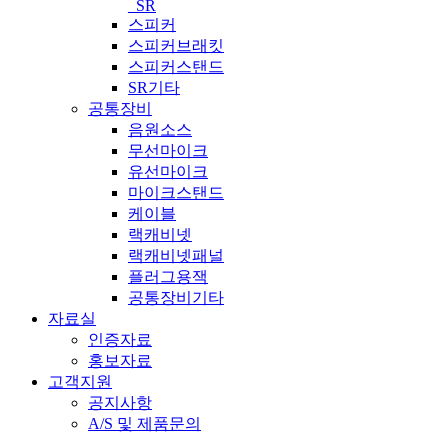
_SR
스피커
스피커브래킷
스피커스탠드
SR기타
공통장비
음원소스
무선마이크
유선마이크
마이크스탠드
케이블
랙캐비넷
랙캐비넷패널
플러그용잭
공통장비기타
자료실
인증자료
홍보자료
고객지원
공지사항
A/S 및 제품문의​