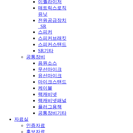
이퀄라이저
매트릭스로직
유닛
전원공급장치
_SR
스피커
스피커브래킷
스피커스탠드
SR기타
공통장비
음원소스
무선마이크
유선마이크
마이크스탠드
케이블
랙캐비넷
랙캐비넷패널
플러그용잭
공통장비기타
자료실
인증자료
홍보자료