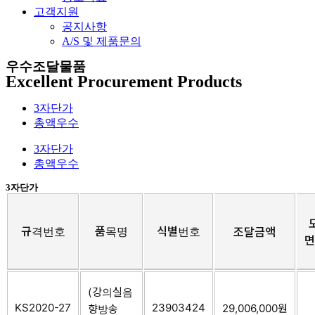
고객지원
공지사항
A/S 및 제품문의​
우수조달물품
Excellent Procurement Products
3자단가
총액우수
3자단가
총액우수
3자단가
규격번호
품목명
식별번호
조달금액
(강의실음
KS2020-27
23903424
29,006,000원
향방송