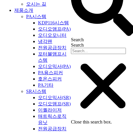
오시는 길
제품소개
PA시스템
KDP116시스템
오디오앰프(PA)
오디오모니터
Search
냉각팬
Search
전원공급장치
포터블앰프시
스템
오디오믹서(PA)
PA용스피커
호온스피커
PA기타
SR시스템
오디오믹서(SR)
오디오앰프(SR)
이퀄라이저
매트릭스로직
Close this search box.
유닛
전원공급장치