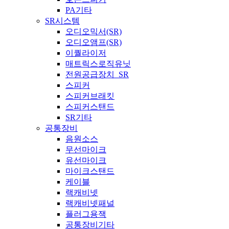
PA기타
SR시스템
오디오믹서(SR)
오디오앰프(SR)
이퀄라이저
매트릭스로직유닛
전원공급장치_SR
스피커
스피커브래킷
스피커스탠드
SR기타
공통장비
음원소스
무선마이크
유선마이크
마이크스탠드
케이블
랙캐비넷
랙캐비넷패널
플러그용잭
공통장비기타