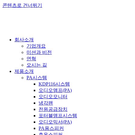
콘텐츠로 건너뛰기
회사소개
기업개요
미션과 비전
연혁
오시는 길
제품소개
PA시스템
KDP116시스템
오디오앰프(PA)
오디오모니터
냉각팬
전원공급장치
포터블앰프시스템
오디오믹서(PA)
PA용스피커
호온스피커