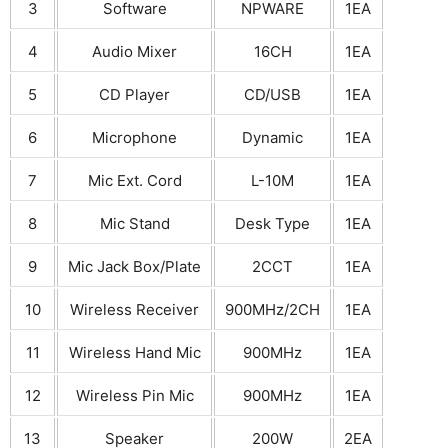
3
Software
NPWARE
1EA
4
Audio Mixer
16CH
1EA
5
CD Player
CD/USB
1EA
6
Microphone
Dynamic
1EA
7
Mic Ext. Cord
L-10M
1EA
8
Mic Stand
Desk Type
1EA
9
Mic Jack Box/Plate
2CCT
1EA
10
Wireless Receiver
900MHz/2CH
1EA
11
Wireless Hand Mic
900MHz
1EA
12
Wireless Pin Mic
900MHz
1EA
13
Speaker
200W
2EA