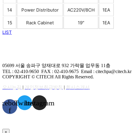
14
Power Distributor
AC220V/8CH
1EA
15
Rack Cabinet
19″
1EA
LIST
05699 서울 송파구 양재대로 932 가락몰 업무동 11층
TEL : 02-410-9650 FAX
: 02-410-9675
Email : citechpa@citech.kr
COPYRIGHT © CITECH All Rights Reserved.
오시는길
|
개인정보취급방침
|
회사소개서
acebook-
Twitter
Instagram
f
×