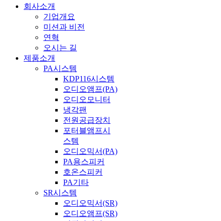
회사소개
기업개요
미션과 비전
연혁
오시는 길
제품소개
PA시스템
KDP116시스템
오디오앰프(PA)
오디오모니터
냉각팬
전원공급장치
포터블앰프시
스템
오디오믹서(PA)
PA용스피커
호온스피커
PA기타
SR시스템
오디오믹서(SR)
오디오앰프(SR)