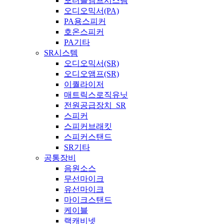
포터블앰프시스템
오디오믹서(PA)
PA용스피커
호온스피커
PA기타
SR시스템
오디오믹서(SR)
오디오앰프(SR)
이퀄라이저
매트릭스로직유닛
전원공급장치_SR
스피커
스피커브래킷
스피커스탠드
SR기타
공통장비
음원소스
무선마이크
유선마이크
마이크스탠드
케이블
랙캐비넷