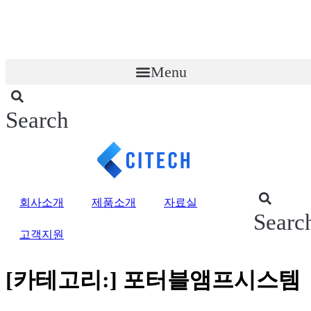
콘
텐
츠
로
Menu
건
너
뛰
기
Search
회사소개
제품소개
자료실
Searc
고객지원
[카테고리:]
포터블앰프시스템