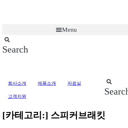
콘
텐
츠
로
Menu
건
너
뛰
기
Search
회사소개
제품소개
자료실
Searc
고객지원
[카테고리:]
스피커브래킷