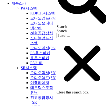
제품소개
PA시스템
KDP116시스템
오디오앰프(PA)
오디오모니터
Search
냉각팬
Search
전원공급장치
포터블앰프시
스템
오디오믹서(PA)
PA용스피커
호온스피커
PA기타
SR시스템
오디오믹서(SR)
오디오앰프(SR)
이퀄라이저
매트릭스로직
Close this search box.
유닛
전원공급장치
_SR