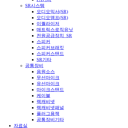
SR시스템
오디오믹서(SR)
오디오앰프(SR)
이퀄라이저
매트릭스로직유닛
전원공급장치_SR
스피커
스피커브래킷
스피커스탠드
SR기타
공통장비
음원소스
무선마이크
유선마이크
마이크스탠드
케이블
랙캐비넷
랙캐비넷패널
플러그용잭
공통장비기타
자료실