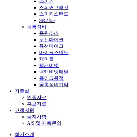
스피커
스피커브래킷
스피커스탠드
SR기타
공통장비
음원소스
무선마이크
유선마이크
마이크스탠드
케이블
랙캐비넷
랙캐비넷패널
플러그용잭
공통장비기타
자료실
인증자료
홍보자료
고객지원
공지사항
A/S 및 제품문의​
회사소개