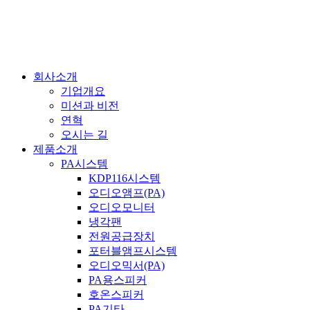
콘
텐
츠
로
건
회사소개
너
기업개요
뛰
미션과 비전
기
연혁
오시는 길
제품소개
PA시스템
KDP116시스템
오디오앰프(PA)
오디오모니터
냉각팬
전원공급장치
포터블앰프시스템
오디오믹서(PA)
PA용스피커
호온스피커
PA기타