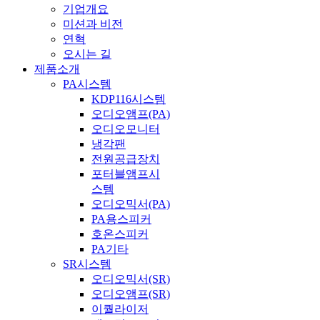
기업개요
미션과 비전
연혁
오시는 길
제품소개
PA시스템
KDP116시스템
오디오앰프(PA)
오디오모니터
냉각팬
전원공급장치
포터블앰프시
스템
오디오믹서(PA)
PA용스피커
호온스피커
PA기타
SR시스템
오디오믹서(SR)
오디오앰프(SR)
이퀄라이저