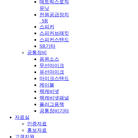
매트릭스로직
유닛
전원공급장치
_SR
스피커
스피커브래킷
스피커스탠드
SR기타
공통장비
음원소스
무선마이크
유선마이크
마이크스탠드
케이블
랙캐비넷
랙캐비넷패널
플러그용잭
공통장비기타
자료실
인증자료
홍보자료
고객지원