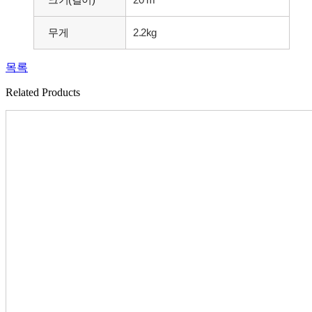
무게
2.2kg
목록
Related Products​​