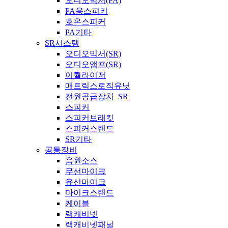
오디오믹서(PA)
PA용스피커
호온스피커
PA기타
SR시스템
오디오믹서(SR)
오디오앰프(SR)
이퀄라이저
매트릭스로직유닛
전원공급장치_SR
스피커
스피커브래킷
스피커스탠드
SR기타
공통장비
음원소스
무선마이크
유선마이크
마이크스탠드
케이블
랙캐비넷
랙캐비넷패널