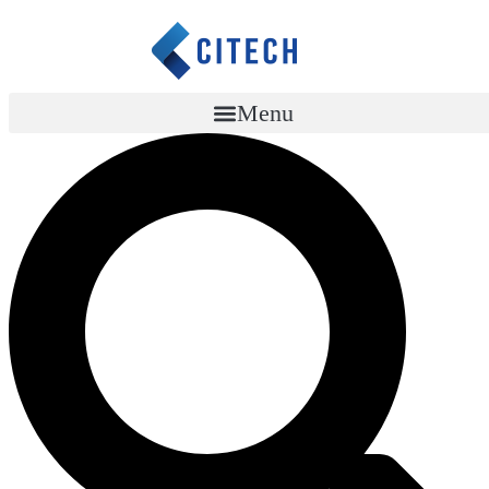
콘
텐
츠
로
Menu
건
너
뛰
기