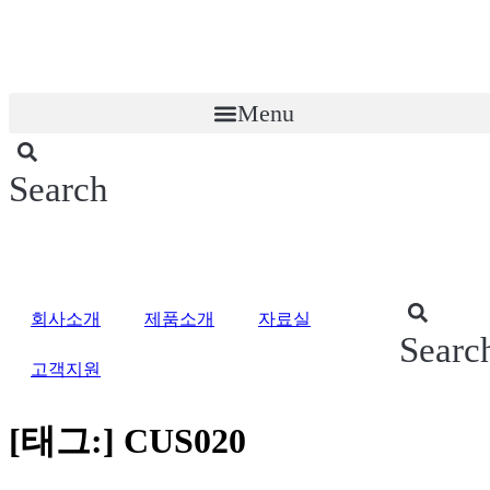
콘
텐
츠
로
Menu
건
너
뛰
기
Search
회사소개
제품소개
자료실
Searc
고객지원
[태그:]
CUS020