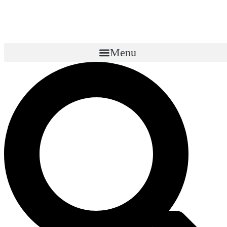
콘
텐
츠
로
Menu
건
너
뛰
기