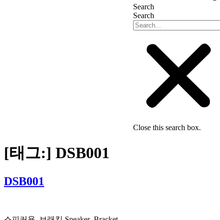
Search
Search
Close this search box.
[태그:]
DSB001
DSB001
스피커용, 브래킷 Speaker ,Bracket