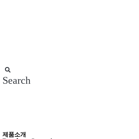
콘
텐
츠
로
건
너
뛰
기
Search
제품소개