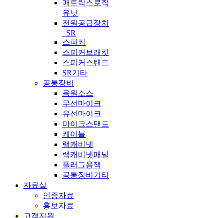
매트릭스로직
유닛
전원공급장치
_SR
스피커
스피커브래킷
스피커스탠드
SR기타
공통장비
음원소스
무선마이크
유선마이크
마이크스탠드
케이블
랙캐비넷
랙캐비넷패널
플러그용잭
공통장비기타
자료실
인증자료
홍보자료
고객지원