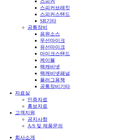
스피커
스피커브래킷
스피커스탠드
SR기타
공통장비
음원소스
무선마이크
유선마이크
마이크스탠드
케이블
랙캐비넷
랙캐비넷패널
플러그용잭
공통장비기타
자료실
인증자료
홍보자료
고객지원
공지사항
A/S 및 제품문의​
회사소개