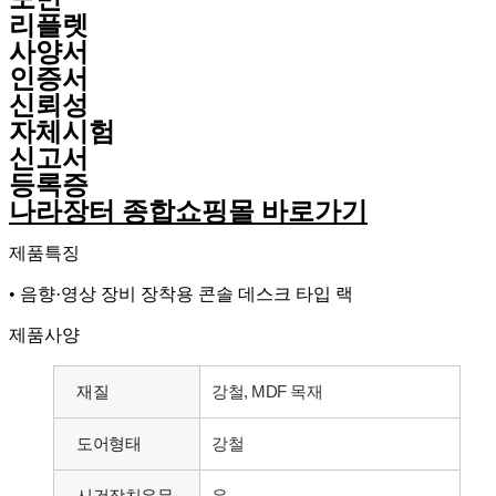
리플렛
사양서
인증서
신뢰성
자체시험
신고서
등록증
나라장터 종합쇼핑몰 바로가기
제품특징
• 음향·영상 장비 장착용 콘솔 데스크 타입 랙
제품사양
재질
강철, MDF 목재
도어형태
강철
시건장치유무
유