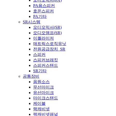
오디오믹서(PA)
PA용스피커
호온스피커
PA기타
SR시스템
오디오믹서(SR)
오디오앰프(SR)
이퀄라이저
매트릭스로직유닛
전원공급장치_SR
스피커
스피커브래킷
스피커스탠드
SR기타
공통장비
음원소스
무선마이크
유선마이크
마이크스탠드
케이블
랙캐비넷
랙캐비넷패널