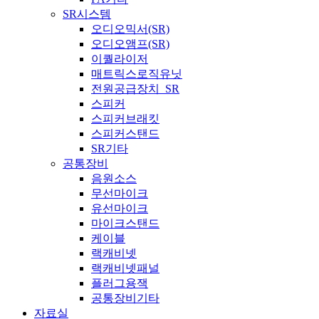
SR시스템
오디오믹서(SR)
오디오앰프(SR)
이퀄라이저
매트릭스로직유닛
전원공급장치_SR
스피커
스피커브래킷
스피커스탠드
SR기타
공통장비
음원소스
무선마이크
유선마이크
마이크스탠드
케이블
랙캐비넷
랙캐비넷패널
플러그용잭
공통장비기타
자료실