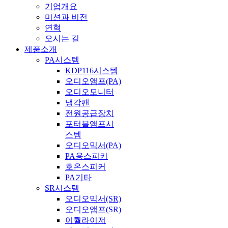
기업개요
미션과 비전
연혁
오시는 길
제품소개
PA시스템
KDP116시스템
오디오앰프(PA)
오디오모니터
냉각팬
전원공급장치
포터블앰프시
스템
오디오믹서(PA)
PA용스피커
호온스피커
PA기타
SR시스템
오디오믹서(SR)
오디오앰프(SR)
이퀄라이저