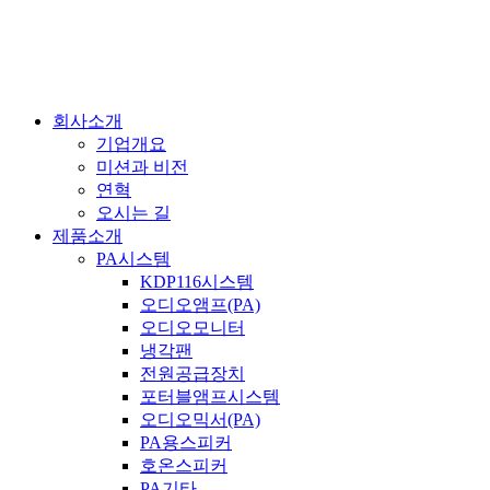
콘
텐
츠
로
건
회사소개
너
기업개요
뛰
미션과 비전
기
연혁
오시는 길
제품소개
PA시스템
KDP116시스템
오디오앰프(PA)
오디오모니터
냉각팬
전원공급장치
포터블앰프시스템
오디오믹서(PA)
PA용스피커
호온스피커
PA기타