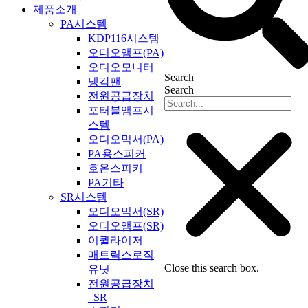
제품소개
PA시스템
KDP116시스템
오디오앰프(PA)
오디오모니터
Search
냉각팬
Search
전원공급장치
포터블앰프시
스템
오디오믹서(PA)
PA용스피커
호온스피커
PA기타
SR시스템
오디오믹서(SR)
오디오앰프(SR)
이퀄라이저
매트릭스로직
Close this search box.
유닛
전원공급장치
_SR