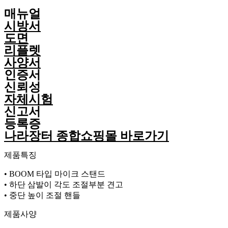
매뉴얼
시방서
도면
리플렛
사양서
인증서
신뢰성
자체시험
신고서
등록증
나라장터 종합쇼핑몰 바로가기
제품특징
• BOOM 타입 마이크 스탠드
• 하단 삼발이 각도 조절부분 견고
• 중단 높이 조절 핸들
제품사양