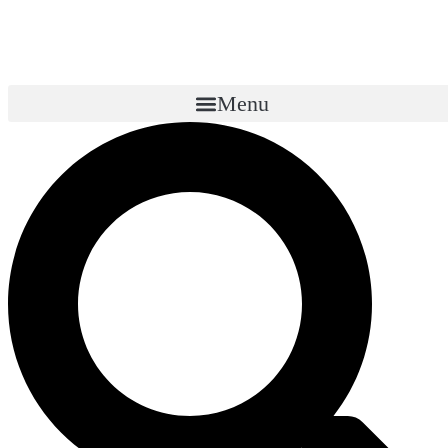
콘
텐
츠
로
Menu
건
너
뛰
기