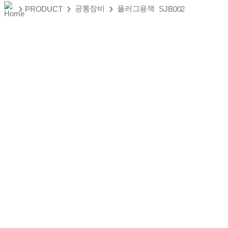
›
›
›
공통장비
플러그용잭
PRODUCT
SJB002