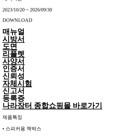
2023/10/20 ~ 2026/09/30
DOWNLOAD
매뉴얼
시방서
도면
리플렛
사양서
인증서
신뢰성
자체시험
신고서
등록증
나라장터 종합쇼핑몰 바로가기
제품특징
• 스피커용 잭박스