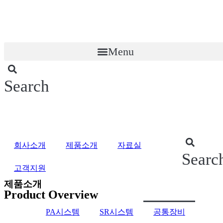
콘
텐
츠
로
Menu
건
너
뛰
기
Search
회사소개
제품소개
자료실
Searc
고객지원
제품소개
Product Overview
PA시스템
SR시스템
공통장비