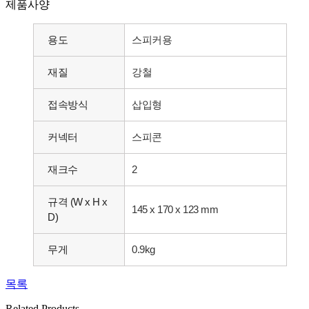
제품사양
용도
스피커용
재질
강철
접속방식
삽입형
커넥터
스피콘
재크수
2
규격 (W x H x
145 x 170 x 123 mm
D)
무게
0.9kg
목록
Related Products​​