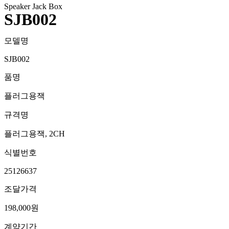
Speaker Jack Box
SJB002
모델명
SJB002
품명
플러그용잭
규격명
플러그용잭, 2CH
식별번호
25126637
조달가격
198,000원
계약기간