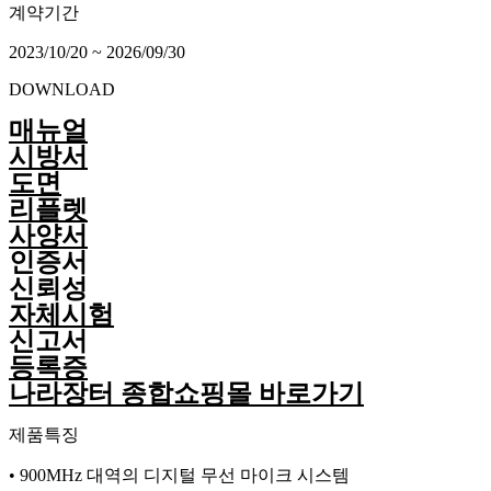
계약기간
2023/10/20 ~ 2026/09/30
DOWNLOAD
매뉴얼
시방서
도면
리플렛
사양서
인증서
신뢰성
자체시험
신고서
등록증
나라장터 종합쇼핑몰 바로가기
제품특징
• 900MHz 대역의 디지털 무선 마이크 시스템