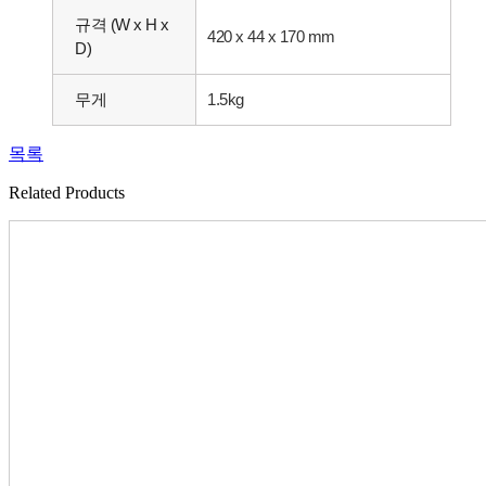
규격 (W x H x
420 x 44 x 170 mm
D)
무게
1.5kg
목록
Related Products​​