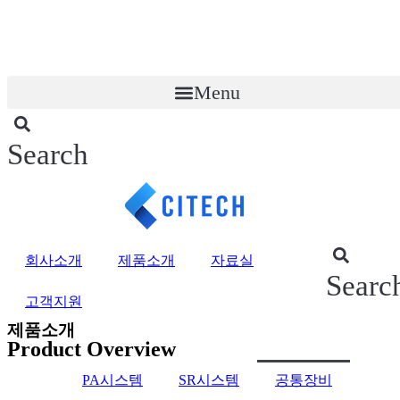
콘
텐
츠
로
Menu
건
너
뛰
기
Search
회사소개
제품소개
자료실
Searc
고객지원
제품소개
Product Overview
PA시스템
SR시스템
공통장비