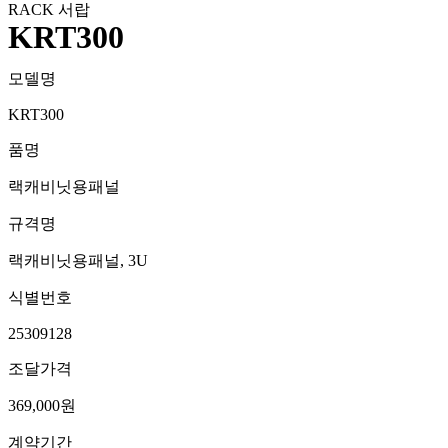
RACK 서랍
KRT300
모델명
KRT300
품명
랙캐비닛용패널
규격명
랙캐비닛용패널, 3U
식별번호
25309128
조달가격
369,000원
계약기간