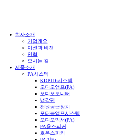
콘
텐
츠
로
건
회사소개
너
기업개요
뛰
미션과 비전
기
연혁
오시는 길
제품소개
PA시스템
KDP116시스템
오디오앰프(PA)
오디오모니터
냉각팬
전원공급장치
포터블앰프시스템
오디오믹서(PA)
PA용스피커
호온스피커
PA기타