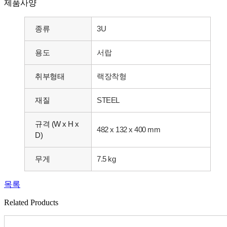
제품사양
종류
3U
용도
서랍
취부형태
랙장착형
재질
STEEL
규격 (W x H x
482 x 132 x 400 mm
D)
무게
7.5 kg
목록
Related Products​​