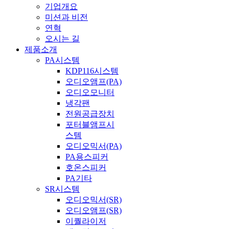
기업개요
미션과 비전
연혁
오시는 길
제품소개
PA시스템
KDP116시스템
오디오앰프(PA)
오디오모니터
냉각팬
전원공급장치
포터블앰프시
스템
오디오믹서(PA)
PA용스피커
호온스피커
PA기타
SR시스템
오디오믹서(SR)
오디오앰프(SR)
이퀄라이저