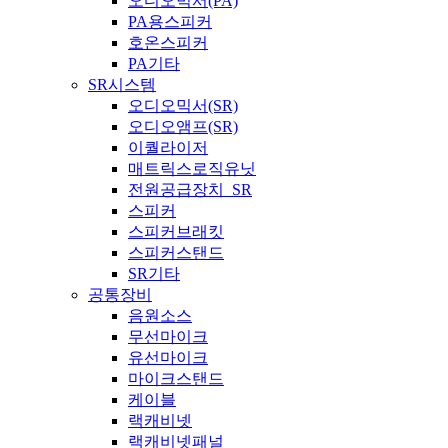
오디오믹서(PA)
PA용스피커
호온스피커
PA기타
SR시스템
오디오믹서(SR)
오디오앰프(SR)
이퀄라이저
매트릭스로직유닛
전원공급장치_SR
스피커
스피커브래킷
스피커스탠드
SR기타
공통장비
음원소스
무선마이크
유선마이크
마이크스탠드
케이블
랙캐비넷
랙캐비넷패널