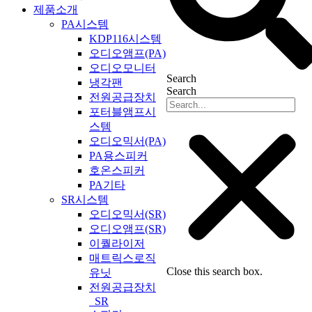
제품소개
PA시스템
KDP116시스템
오디오앰프(PA)
오디오모니터
Search
냉각팬
Search
전원공급장치
포터블앰프시
스템
오디오믹서(PA)
PA용스피커
호온스피커
PA기타
SR시스템
오디오믹서(SR)
오디오앰프(SR)
이퀄라이저
매트릭스로직
Close this search box.
유닛
전원공급장치
_SR