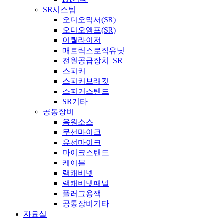
SR시스템
오디오믹서(SR)
오디오앰프(SR)
이퀄라이저
매트릭스로직유닛
전원공급장치_SR
스피커
스피커브래킷
스피커스탠드
SR기타
공통장비
음원소스
무선마이크
유선마이크
마이크스탠드
케이블
랙캐비넷
랙캐비넷패널
플러그용잭
공통장비기타
자료실