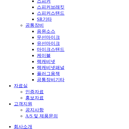
스피커
스피커브래킷
스피커스탠드
SR기타
공통장비
음원소스
무선마이크
유선마이크
마이크스탠드
케이블
랙캐비넷
랙캐비넷패널
플러그용잭
공통장비기타
자료실
인증자료
홍보자료
고객지원
공지사항
A/S 및 제품문의​
회사소개