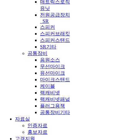
매트릭스로직
유닛
전원공급장치
_SR
스피커
스피커브래킷
스피커스탠드
SR기타
공통장비
음원소스
무선마이크
유선마이크
마이크스탠드
케이블
랙캐비넷
랙캐비넷패널
플러그용잭
공통장비기타
자료실
인증자료
홍보자료
고객지원